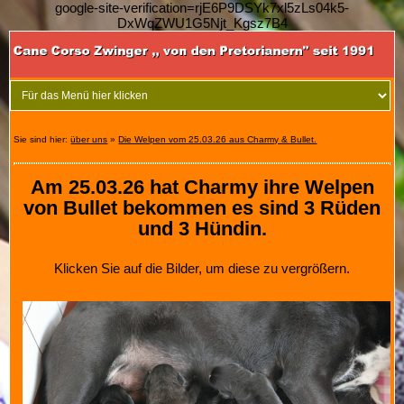
google-site-verification=rjE6P9DSYk7xl5zLs04k5-
DxWqZWU1G5Njt_Kgsz7B4
Sie sind hier:
über uns
»
Die Welpen vom 25.03.26 aus Charmy & Bullet.
Am 25.03.26 hat Charmy ihre Welpen
von Bullet bekommen es sind 3 Rüden
und 3 Hündin.
Klicken Sie auf die Bilder, um diese zu vergrößern.