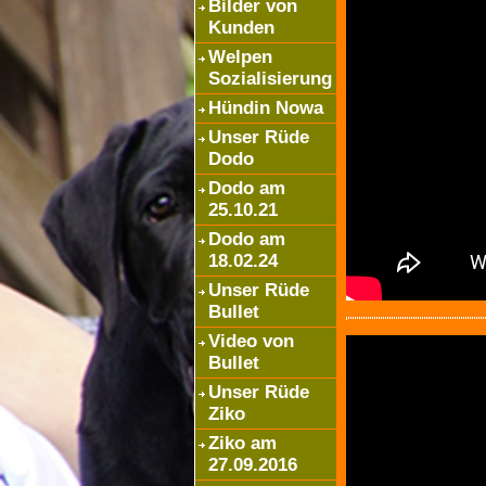
Bilder von
Kunden
Welpen
Sozialisierung
Hündin Nowa
Unser Rüde
Dodo
Dodo am
25.10.21
Dodo am
18.02.24
Unser Rüde
Bullet
Video von
Bullet
Unser Rüde
Ziko
Ziko am
27.09.2016