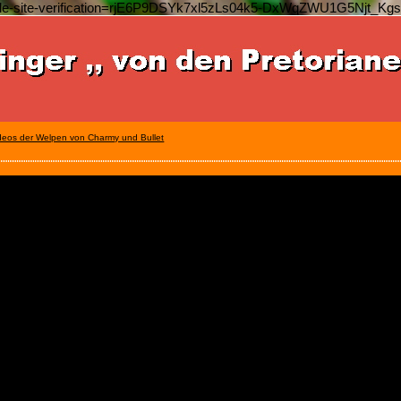
le-site-verification=rjE6P9DSYk7xl5zLs04k5-DxWqZWU1G5Njt_Kg
deos der Welpen von Charmy und Bullet