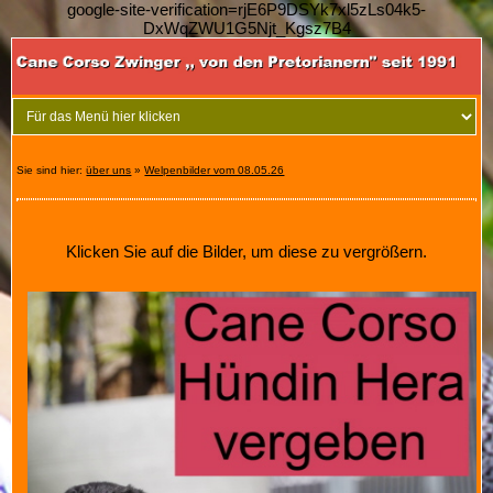
google-site-verification=rjE6P9DSYk7xl5zLs04k5-
DxWqZWU1G5Njt_Kgsz7B4
Sie sind hier:
über uns
»
Welpenbilder vom 08.05.26
Klicken Sie auf die Bilder, um diese zu vergrößern.